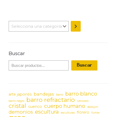
Selecciona
una
categoría
Buscar
Buscar
barro blanco
bandejas
arte japonés
barro
barro refractario
barro negro
cenicero
cristal
cuerpo humano
cuenco
daikijim
escultura
demonios
florero
esculturas
fumar