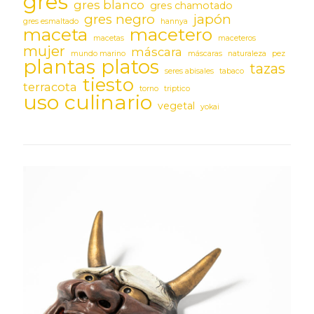
gres
gres blanco
gres chamotado
gres negro
japón
gres esmaltado
hannya
maceta
macetero
macetas
maceteros
mujer
máscara
mundo marino
máscaras
naturaleza
pez
plantas
platos
tazas
seres abisales
tabaco
tiesto
terracota
torno
triptico
uso culinario
vegetal
yokai