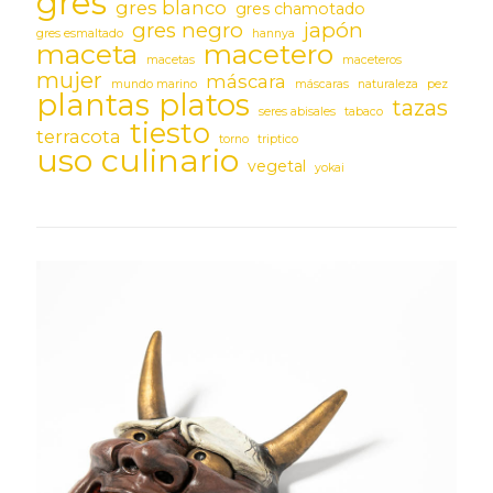
gres
gres blanco
gres chamotado
gres negro
japón
gres esmaltado
hannya
maceta
macetero
macetas
maceteros
mujer
máscara
mundo marino
máscaras
naturaleza
pez
plantas
platos
tazas
seres abisales
tabaco
tiesto
terracota
torno
triptico
uso culinario
vegetal
yokai