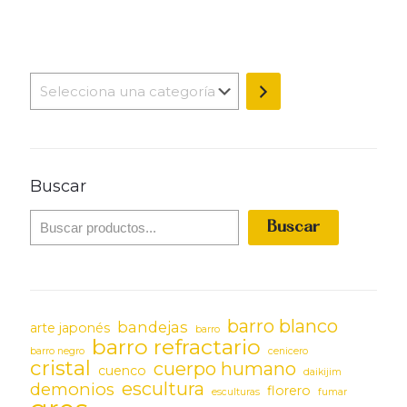
Selecciona
una
categoría
Buscar
Buscar
barro blanco
bandejas
arte japonés
barro
barro refractario
barro negro
cenicero
cristal
cuerpo humano
cuenco
daikijim
escultura
demonios
florero
esculturas
fumar