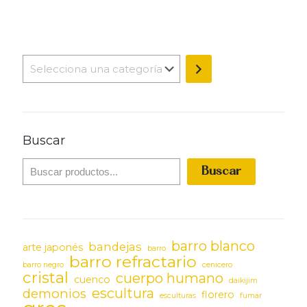
Selecciona
una
categoría
Buscar
Buscar
barro blanco
bandejas
arte japonés
barro
barro refractario
barro negro
cenicero
cristal
cuerpo humano
cuenco
daikijim
escultura
demonios
florero
esculturas
fumar