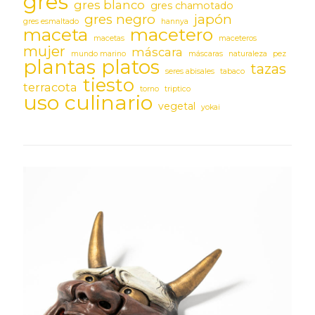
gres
gres blanco
gres chamotado
gres negro
japón
gres esmaltado
hannya
maceta
macetero
macetas
maceteros
mujer
máscara
mundo marino
máscaras
naturaleza
pez
plantas
platos
tazas
seres abisales
tabaco
tiesto
terracota
torno
triptico
uso culinario
vegetal
yokai