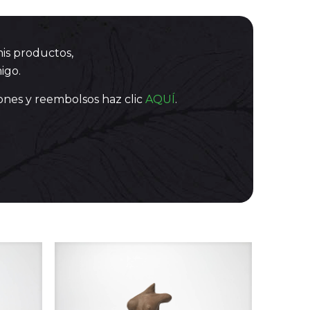
mis productos,
igo.
iones y reembolsos haz clic
AQUÍ
.