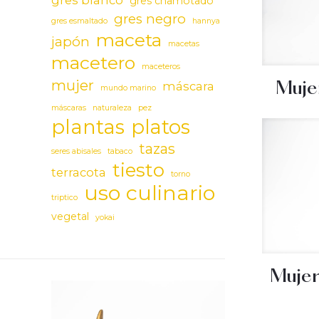
gres blanco
gres chamotado
gres negro
gres esmaltado
hannya
maceta
japón
macetas
macetero
maceteros
mujer
máscara
Muje
mundo marino
máscaras
naturaleza
pez
plantas
platos
tazas
seres abisales
tabaco
tiesto
terracota
torno
uso culinario
triptico
vegetal
yokai
Mujer