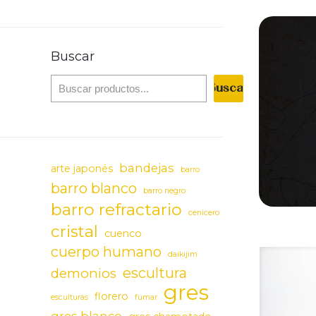
categoría
Buscar
Buscar
bandejas
arte japonés
barro
barro blanco
barro negro
barro refractario
cenicero
cristal
cuenco
cuerpo humano
daikijim
escultura
demonios
gres
florero
esculturas
fumar